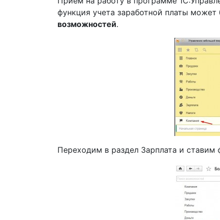
Прием на работу в программе 1С:Управл
функция учета заработной платы может
возможностей
.
Переходим в раздел Зарплата и ставим