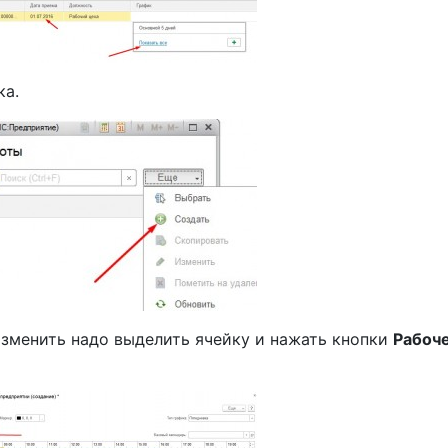
ка.
зменить надо выделить ячейку и нажать кнопки
Рабоч