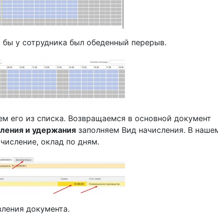
о бы у сотрудника был обеденный перерыв.
м его из списка. Возвращаемся в основной документ
ления и удержания
заполняем Вид начисления. В наше
ачисление, оклад по дням.
вления документа.